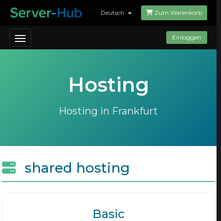
Deutsch
Zum Warenkorb
Toggle navigation
Einloggen
Hosting
Hosting in Frankfurt
shared hosting
Basic